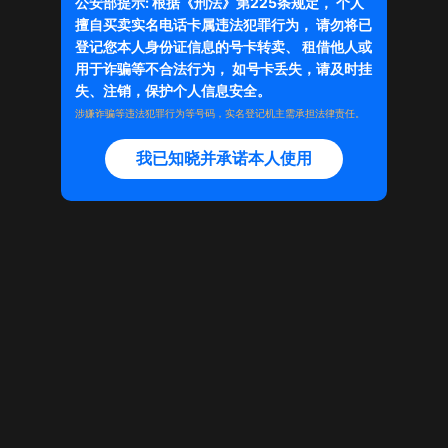
公安部提示: 根据《刑法》第225条规定， 个人
擅自买卖实名电话卡属违法犯罪行为， 请勿将已
登记您本人身份证信息的号卡转卖、 租借他人或
商品已下架
用于诈骗等不合法行为， 如号卡丢失，请及时挂
失、注销，保护个人信息安全。
店铺主页
涉嫌诈骗等违法犯罪行为等号码，实名登记机主需承担法律责任。
我已知晓并承诺本人使用