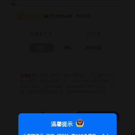
官方授权保障，售后无忧
查名下卡
分享
详情
资料
常见问题
温馨提示：
根据《刑法》第225条规定，个人擅自买卖
实名电话卡属违法犯罪行为， 请勿将你办理的手机卡
转借、转租、买卖给他人，如被他人利用发生涉恐、诈
骗、骚扰等非法违规行为，您将承担相应法律责任！
免费领取
首页
客服
订单
温馨提示