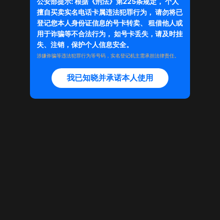
公安部提示: 根据《刑法》第225条规定， 个人
擅自买卖实名电话卡属违法犯罪行为， 请勿将已
登记您本人身份证信息的号卡转卖、 租借他人或
商品已下架
用于诈骗等不合法行为， 如号卡丢失，请及时挂
失、注销，保护个人信息安全。
店铺主页
涉嫌诈骗等违法犯罪行为等号码，实名登记机主需承担法律责任。
我已知晓并承诺本人使用