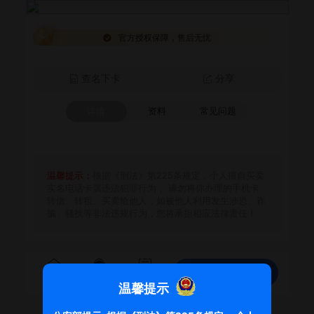
官方授权保障，售后无忧
查名下卡
分享
详情
资料
常见问题
温馨提示：
根据《刑法》第225条规定，个人擅自买卖
实名电话卡属违法犯罪行为， 请勿将你办理的手机卡
转借、转租、买卖给他人，如被他人利用发生涉恐、诈
骗、骚扰等非法违规行为，您将承担相应法律责任！
免费领取
首页
客服
订单
温馨提示