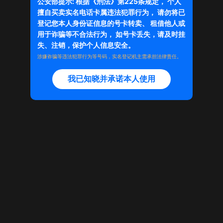
公安部提示: 根据《刑法》第225条规定， 个人
擅自买卖实名电话卡属违法犯罪行为， 请勿将已
登记您本人身份证信息的号卡转卖、 租借他人或
商品已下架
用于诈骗等不合法行为， 如号卡丢失，请及时挂
失、注销，保护个人信息安全。
店铺主页
涉嫌诈骗等违法犯罪行为等号码，实名登记机主需承担法律责任。
我已知晓并承诺本人使用