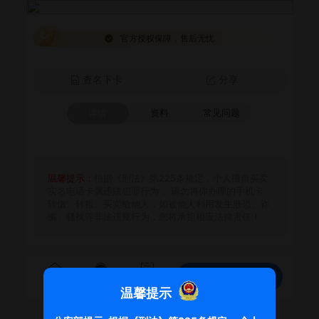
官方授权保障，售后无忧
查名下卡
分享
详情
资料
常见问题
温馨提示：
根据《刑法》第225条规定，个人擅自买卖
实名电话卡属违法犯罪行为， 请勿将你办理的手机卡
转借、转租、买卖给他人，如被他人利用发生涉恐、诈
骗、骚扰等非法违规行为，您将承担相应法律责任！
免费领取
首页
客服
订单
温馨提示